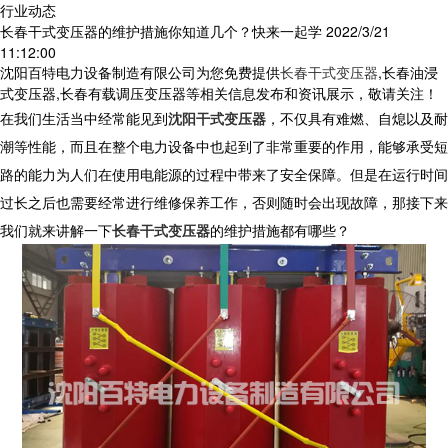
行业动态
长春干式变压器的维护措施你知道几个？快来一起学
2022/3/21
11:12:00
沈阳百特电力设备制造有限公司为您免费提供
长春干式变压器
,长春油浸
式变压器,长春有载调压变压器等相关信息发布和资讯展示，敬请关注！
在我们生活当中经常能见到
沈阳干式变压器
，不仅具有难燃、自熄以及耐
潮等性能，而且在整个电力设备中也起到了非常重要的作用，能够承受短
路的能力为人们在使用电能源的过程中带来了安全保障。但是在运行时间
过长之后也需要经常进行维修保养工作，否则随时会出现故障，那接下来
我们就来讲解一下
长春干式变压器
的维护措施都有哪些？