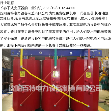
行业动态
长春干式变压器的一些知识
2020/12/21 15:44:00
沈阳百特电力设备制造有限公司为您免费提供
长春干式变压器
,长春油浸
式变压器,长春有载调压变压器等相关信息发布和资讯展示，敬请关注！
大家都比较了解什么是沈阳
长春干式变压器
，其实就是电力设备中的核心
装置，并且在电力设备中起到了非常重要的作用，给人们使用电能源带来
了安全保障，是通过设备将电能源转换成可以供人们使用的电流和电压级
别。那接下来我们就来讲解一下
长春干式变压器
的一些知识。