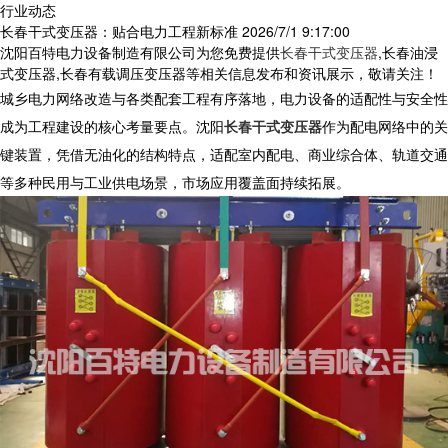
行业动态
长春干式变压器：贴合电力工程新标准
2026/7/1 9:17:00
沈阳百特电力设备制造有限公司为您免费提供
长春干式变压器
,长春油浸
式变压器,长春有载调压变压器等相关信息发布和资讯展示，敬请关注！
城乡电力网络改造与各类配套工程有序落地，电力设备的适配性与安全性
成为工程建设的核心考量要点。沈阳
长春干式变压器
作为配电网络中的关
键装置，凭借无油化的结构特点，适配室内配电、商业综合体、轨道交通
等多种民用与工业供电场景，市场应用覆盖面持续拓展。