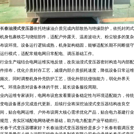
长春油浸式变压器
依托绝缘油介质完成内部散热与绝缘防护，依托封闭式
机身包裹铁芯与绕组部件，适配户外露天、温差波动大、粉尘较多的复杂
布设环境。设备运行逻辑成熟，机身架构稳固，能够适配长期不间断值守
运行模式，适配常规电网日常配电、调压基础工作。
行业生产端结合电网运维实地反馈，改良油浸式变压器密封构造与内部配
件排布，优化介质封存工艺，减缓内部介质损耗速度，降低设备日常运维
频次。同时调整机身外壳防护工艺，强化外部抗侵蚀能力，弱化外界天
气、环境杂质对设备本体的干扰，延长设备服役周期。
业内运维专家谈到，电网布设愈发看重设备稳定性与环境适配能力，传统
变电设备逐步完成迭代更新。后续行业将深挖油浸式变压器结构改良空
间，贴合电网运维、户外布设两大核心需求优化产品，贴合电力基建行业
规范，夯实区域配电网络硬件基础，助力电力配套产业平稳前行。
长春干式变压器哪家好？长春油浸式变压器报价是多少？长春有载调压变
压器质量怎么样？沈阳百特电力设备制造有限公司专业承接长春干式变压