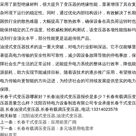
采用了新型绝缘材料，很大提升了变压器的绝缘性能，显著增强了其在复
杂环境下运行的稳定性。同时，通过优化内部结构设计，有效解决了长期
困扰行业的散热难题，大幅提高了散热效率，确保设备在高负荷运转时也
能保持稳定的工作温度。经权威检测机构测试，该变压器各项性能指标均
达到行业顶尖水平，部分性能更是远超传统产品。
​ 油浸式变压器技术的这一重大突破，对电力行业影响深远。它不仅能够显
著提高电力传输的安全性和可靠性，减少因设备故障导致的停电事故，保
障社会生产生活的正常运转，还能提升电力系统的整体运行效率，降低能
源损耗，助力实现节能减排目标。随着该技术的逐步推广应用，有望推动
电力传输向更智能的方向迈进，为经济社会的可持续发展提供坚实的电力
保障。
长春干式变压器哪家好？长春油浸式变压器报价是多少？长春有载调压变
压器质量怎么样？沈阳百特电力设备制造有限公司专业承接长春干式变压
器,长春油浸式变压器,长春有载调压变压器,,电话:13314023578
相关标签：
沈阳油浸式变压器
,
油浸式变压器
,
上一条：
长春干式变压器：应用前景广阔​
下一条：
长春有载调压变压器：多元场景用电需求
网站首页