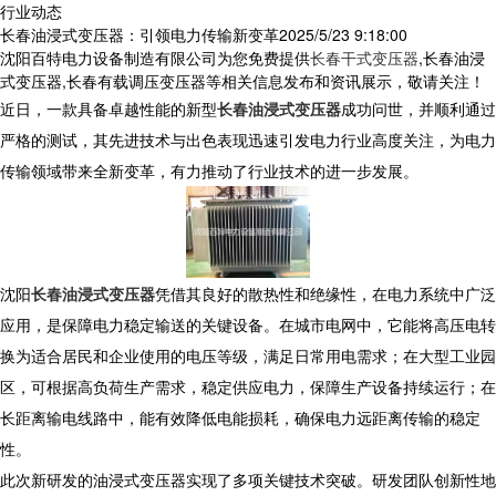
行业动态
长春油浸式变压器：引领电力传输新变革​
2025/5/23 9:18:00
沈阳百特电力设备制造有限公司为您免费提供
长春干式变压器
,长春油浸
式变压器,长春有载调压变压器等相关信息发布和资讯展示，敬请关注！
近日，一款具备卓越性能的新型
长春油浸式变压器
成功问世，并顺利通过
严格的测试，其先进技术与出色表现迅速引发电力行业高度关注，为电力
传输领域带来全新变革，有力推动了行业技术的进一步发展。​
沈阳
长春油浸式变压器
凭借其良好的散热性和绝缘性，在电力系统中广泛
应用，是保障电力稳定输送的关键设备。在城市电网中，它能将高压电转
换为适合居民和企业使用的电压等级，满足日常用电需求；在大型工业园
区，可根据高负荷生产需求，稳定供应电力，保障生产设备持续运行；在
长距离输电线路中，能有效降低电能损耗，确保电力远距离传输的稳定
性。
​ 此次新研发的油浸式变压器实现了多项关键技术突破。研发团队创新性地