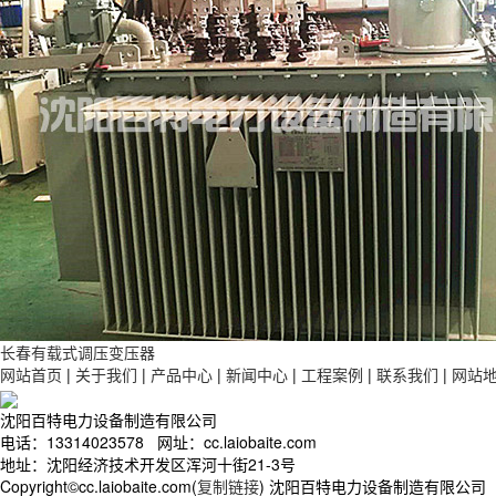
长春有载式调压变压器
网站首页
|
关于我们
|
产品中心
|
新闻中心
|
工程案例
|
联系我们
|
网站
沈阳百特电力设备制造有限公司
电话：13314023578 网址：cc.laiobaite.com
地址：沈阳经济技术开发区浑河十街21-3号
Copyright©cc.laiobaite.com(
复制链接
) 沈阳百特电力设备制造有限公