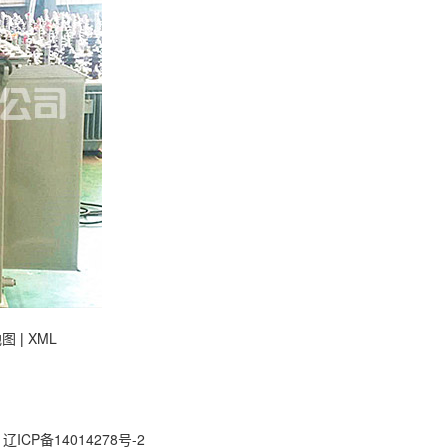
地图
|
XML
司
辽ICP备14014278号-2