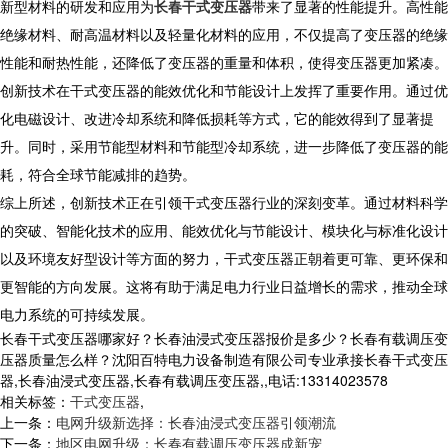
新型材料的研发和应用为
长春干式变压器
带来了显著的性能提升。高性能
绝缘材料、耐高温材料以及轻量化材料的应用，不仅提高了变压器的绝缘
性能和耐热性能，还降低了变压器的重量和体积，使得变压器更加紧凑。
创新技术在干式变压器的能效优化和节能设计上发挥了重要作用。通过优
化电磁设计、改进冷却系统和降低损耗等方式，它的能效得到了显著提
升。同时，采用节能型材料和节能型冷却系统，进一步降低了变压器的能
耗，符合全球节能减排的趋势。
综上所述，创新技术正在引领干式变压器行业的深刻变革。通过材料科学
的突破、智能化技术的应用、能效优化与节能设计、模块化与标准化设计
以及环境友好型设计等方面的努力，干式变压器正朝着更可靠、更环保和
更智能的方向发展。这将有助于满足电力行业日益增长的需求，推动全球
电力系统的可持续发展。
长春干式变压器哪家好？长春油浸式变压器报价是多少？长春有载调压变
压器质量怎么样？沈阳百特电力设备制造有限公司专业承接长春干式变压
器,长春油浸式变压器,长春有载调压变压器,,电话:13314023578
相关标签：
干式变压器
,
上一条：
电网升级新选择：长春油浸式变压器引领潮流
下一条：
地区电网升级：长春有载调压变压器成新宠