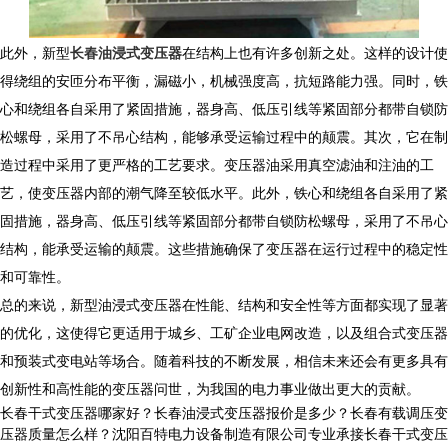
此外，新型
长春油浸式变压器
在结构上也有许多创新之处。这样的设计使
得绕组的安匝分布平衡，漏磁小，机械强度高，抗短路能力强。同时，铁
心和绕组各自采用了紧固措施，器身高、低压引线等紧固部分都带自锁防
松螺母，采用了不吊心结构，能够承受运输过程中的颠震。其次，它在制
造过程中采用了更严格的工艺要求。变压器油采用真空滤油和注油的工
艺，使变压器内部的潮气降至较低水平。此外，铁心和绕组各自采用了紧
固措施，器身高、低压引线等紧固部分都带自锁防松螺母，采用了不吊心
结构，能承受运输的颠震。这些措施确保了变压器在运行过程中的稳定性
和可靠性。
总的来说，新型油浸式变压器在性能、结构和安全性等方面都实现了显著
的优化，这使得它更适用于城乡、工矿企业电网改造，以及组合式变压器
和预装式变电站等场合。随着科技的不断发展，相信未来还会有更多具有
创新性和高性能的变压器问世，为我国的电力事业做出更大的贡献。
长春干式变压器哪家好？长春油浸式变压器报价是多少？长春有载调压变
压器质量怎么样？沈阳百特电力设备制造有限公司专业承接长春干式变压