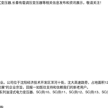
式变压器,长春有载调压变压器等相关信息发布和资讯展示，敬请关注！
。公司位于沈阳经济技术开发区浑河十街，沈大高速路旁，占地面积128
发展"的企业宗旨，回报一如既往支持和信赖我们的新老用户。
油浸式电力变压器、SC(B)10、SC(B)11、SC(B)12、SC(B)13、SC(B)14
购